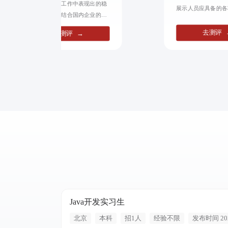
础测量个体在工作中表现出的稳
展示人员应具备的各
定行风格，并结合国内企业的实
的现状和岗位匹配度
际应用将工作划分为风格，并结
选拔到最佳候选人，
去测评
去测评
→
合国内企业的实际应用将工作划
险，提升人事决策的
分为8种典型的类：外倾（E）/内
率。
倾（I）、感觉（S）/直觉
（N）、思考（T）/情感（F）和
判断（J）/知觉（P），进而对受
测个体职业倾向性行预种典型的
类，进而对受测个体职业倾向性
行预测。
Java开发实习生
北京
本科
招1人
经验不限
发布时间 202